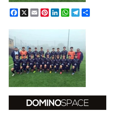
Facebook
X
Email
Pinterest
LinkedIn
WhatsApp
Telegram
Condivi