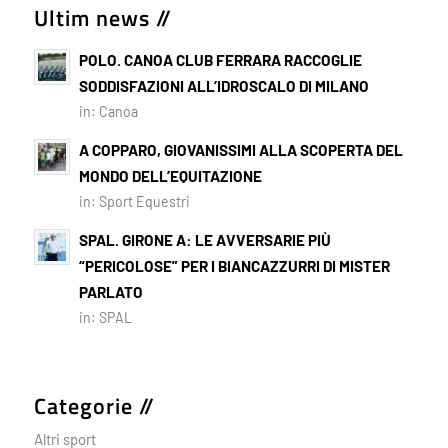
Ultim news //
POLO. CANOA CLUB FERRARA RACCOGLIE
SODDISFAZIONI ALL’IDROSCALO DI MILANO
in:
Canoa
A COPPARO, GIOVANISSIMI ALLA SCOPERTA DEL
MONDO DELL’EQUITAZIONE
in:
Sport Equestri
SPAL. GIRONE A: LE AVVERSARIE PIÙ
“PERICOLOSE” PER I BIANCAZZURRI DI MISTER
PARLATO
in:
SPAL
Categorie //
Altri sport