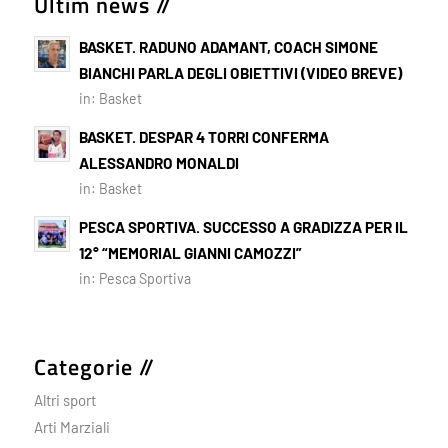
Ultim news //
BASKET. RADUNO ADAMANT, COACH SIMONE
BIANCHI PARLA DEGLI OBIETTIVI (VIDEO BREVE)
in:
Basket
BASKET. DESPAR 4 TORRI CONFERMA
ALESSANDRO MONALDI
in:
Basket
PESCA SPORTIVA. SUCCESSO A GRADIZZA PER IL
12° “MEMORIAL GIANNI CAMOZZI”
in:
Pesca Sportiva
Categorie //
Altri sport
Arti Marziali