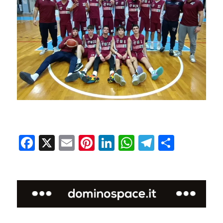
Facebook
X
Email
Pinterest
LinkedIn
WhatsApp
Telegram
Condivi