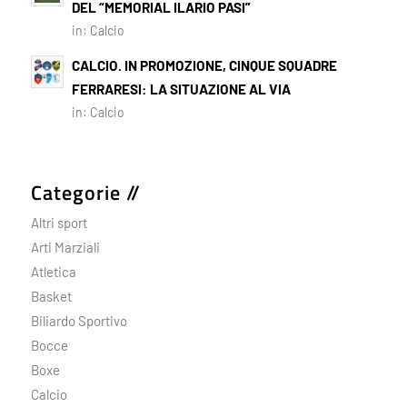
DEL “MEMORIAL ILARIO PASI”
in:
Calcio
CALCIO. IN PROMOZIONE, CINQUE SQUADRE
FERRARESI: LA SITUAZIONE AL VIA
in:
Calcio
Categorie //
Altri sport
Arti Marziali
Atletica
Basket
Biliardo Sportivo
Bocce
Boxe
Calcio