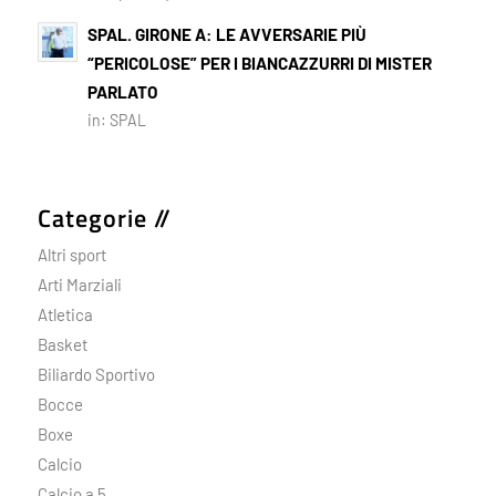
SPAL. GIRONE A: LE AVVERSARIE PIÙ
“PERICOLOSE” PER I BIANCAZZURRI DI MISTER
PARLATO
in:
SPAL
Categorie //
Altri sport
Arti Marziali
Atletica
Basket
Biliardo Sportivo
Bocce
Boxe
Calcio
Calcio a 5